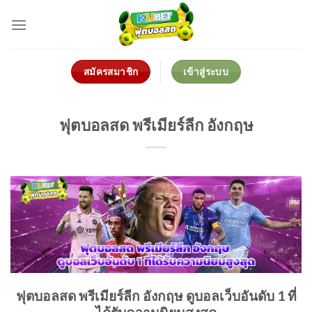
Skip
to
content
สมัครสมาชิก
เข้าสู่ระบบ
ฟุตบอลสด พรีเมียร์ลีก อังกฤษ
ฟุตบอลสด พรีเมียร์ลีก อังกฤษ ดูบอลเว็บอันดับ 1 ที่