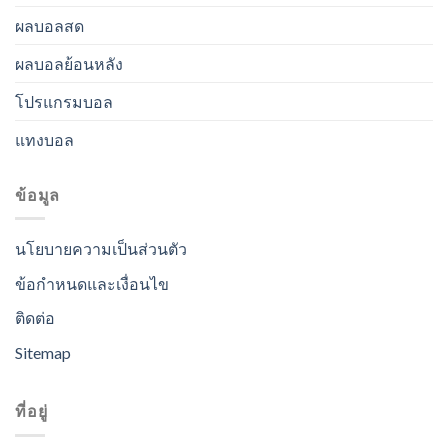
ผลบอลสด
ผลบอลย้อนหลัง
โปรแกรมบอล
แทงบอล
ข้อมูล
นโยบายความเป็นส่วนตัว
ข้อกำหนดและเงื่อนไข
ติดต่อ
Sitemap
ที่อยู่