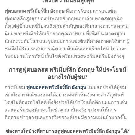
ได้รับความนิยมสูงสุด
ฟุตบอลสด พรีเมียร์ลีก อังกฤษ
คือการรับชมการแข่งขัน
ฟุตบอลลีกสูงสุดของประเทศอังกฤษแบบถ่ายทอดสดทุกนัด
ตั้งแต่คู่บิ๊กแมตช์ไปจนถึงเกมสำคัญของทีมกลางตาราง ความ
นิยมของพรีเมียร์ลีกเกิดจากคุณภาพเกมที่เข้มข้น มาตรฐาน
นักเตะระดับโลก และรูปแบบการแข่งขันที่คาดเดาผลได้ยาก ผู้
ชมจึงได้รับประสบการณ์ความตื่นเต้นแบบเรียลไทม์ ไม่ว่าจะ
รับชมผ่านโทรทัศน์ เว็บไซต์ หรือแพลตฟอร์มสตรีมมิงต่างๆ
การดูฟุตบอลสด พรีเมียร์ลีก อังกฤษ ให้ประโยชน์
อย่างไรกับผู้ชม?
การรับชม
ฟุตบอลสด พรีเมียร์ลีก อังกฤษ
แบบสดช่วยให้ผู้ชม
เข้าถึงอารมณ์ของเกมได้อย่างเต็มที่ เห็นจังหวะสำคัญทันที
โดยไม่ต้องรอไฮไลต์ ทั้งยังช่วยให้เข้าใจแท็กติก แผนการเล่น
และฟอร์มของนักเตะในช่วงเวลานั้นจริง ๆ ส่งผลให้การ
ติดตามข่าวสารและการวิเคราะห์เกมมีความแม่นยำมากขึ้น
ช่องทางใดบ้างที่สามารถดูฟุตบอลสด พรีเมียร์ลีก อังกฤษ ได้?