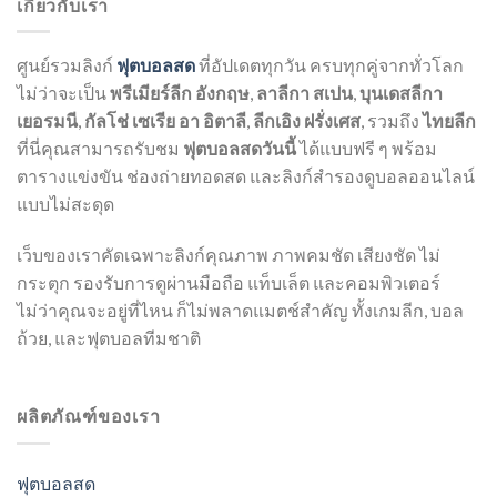
เกี่ยวกับเรา
ศูนย์รวมลิงก์
ฟุตบอลสด
ที่อัปเดตทุกวัน ครบทุกคู่จากทั่วโลก
ไม่ว่าจะเป็น
พรีเมียร์ลีก อังกฤษ
,
ลาลีกา สเปน
,
บุนเดสลีกา
เยอรมนี
,
กัลโช่ เซเรีย อา อิตาลี
,
ลีกเอิง ฝรั่งเศส
, รวมถึง
ไทยลีก
ที่นี่คุณสามารถรับชม
ฟุตบอลสดวันนี้
ได้แบบฟรี ๆ พร้อม
ตารางแข่งขัน ช่องถ่ายทอดสด และลิงก์สำรองดูบอลออนไลน์
แบบไม่สะดุด
เว็บของเราคัดเฉพาะลิงก์คุณภาพ ภาพคมชัด เสียงชัด ไม่
กระตุก รองรับการดูผ่านมือถือ แท็บเล็ต และคอมพิวเตอร์
ไม่ว่าคุณจะอยู่ที่ไหน ก็ไม่พลาดแมตช์สำคัญ ทั้งเกมลีก, บอล
ถ้วย, และฟุตบอลทีมชาติ
ผลิตภัณฑ์ของเรา
ฟุตบอลสด