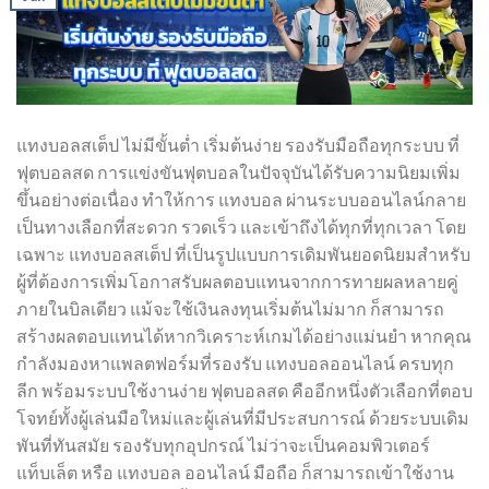
แทงบอลสเต็ป ไม่มีขั้นต่ำ เริ่มต้นง่าย รองรับมือถือทุกระบบ ที่
ฟุตบอลสด การแข่งขันฟุตบอลในปัจจุบันได้รับความนิยมเพิ่ม
ขึ้นอย่างต่อเนื่อง ทำให้การ แทงบอล ผ่านระบบออนไลน์กลาย
เป็นทางเลือกที่สะดวก รวดเร็ว และเข้าถึงได้ทุกที่ทุกเวลา โดย
เฉพาะ แทงบอลสเต็ป ที่เป็นรูปแบบการเดิมพันยอดนิยมสำหรับ
ผู้ที่ต้องการเพิ่มโอกาสรับผลตอบแทนจากการทายผลหลายคู่
ภายในบิลเดียว แม้จะใช้เงินลงทุนเริ่มต้นไม่มาก ก็สามารถ
สร้างผลตอบแทนได้หากวิเคราะห์เกมได้อย่างแม่นยำ หากคุณ
กำลังมองหาแพลตฟอร์มที่รองรับ แทงบอลออนไลน์ ครบทุก
ลีก พร้อมระบบใช้งานง่าย ฟุตบอลสด คืออีกหนึ่งตัวเลือกที่ตอบ
โจทย์ทั้งผู้เล่นมือใหม่และผู้เล่นที่มีประสบการณ์ ด้วยระบบเดิม
พันที่ทันสมัย รองรับทุกอุปกรณ์ ไม่ว่าจะเป็นคอมพิวเตอร์
แท็บเล็ต หรือ แทงบอล ออนไลน์ มือถือ ก็สามารถเข้าใช้งาน