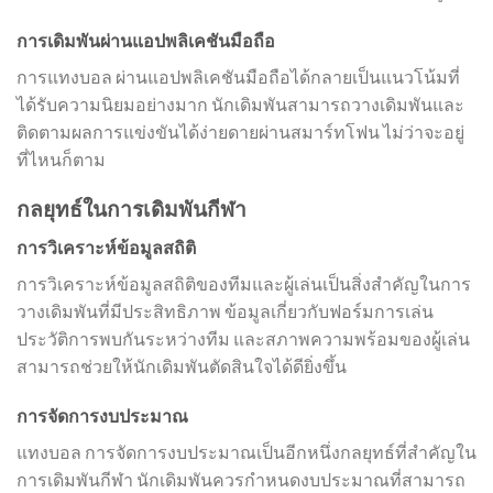
การเดิมพันผ่านแอปพลิเคชันมือถือ
การแทงบอล ผ่านแอปพลิเคชันมือถือได้กลายเป็นแนวโน้มที่
ได้รับความนิยมอย่างมาก นักเดิมพันสามารถวางเดิมพันและ
ติดตามผลการแข่งขันได้ง่ายดายผ่านสมาร์ทโฟน ไม่ว่าจะอยู่
ที่ไหนก็ตาม
กลยุทธ์ในการเดิมพันกีฬา
การวิเคราะห์ข้อมูลสถิติ
การวิเคราะห์ข้อมูลสถิติของทีมและผู้เล่นเป็นสิ่งสำคัญในการ
วางเดิมพันที่มีประสิทธิภาพ ข้อมูลเกี่ยวกับฟอร์มการเล่น
ประวัติการพบกันระหว่างทีม และสภาพความพร้อมของผู้เล่น
สามารถช่วยให้นักเดิมพันตัดสินใจได้ดียิ่งขึ้น
การจัดการงบประมาณ
แทงบอล การจัดการงบประมาณเป็นอีกหนึ่งกลยุทธ์ที่สำคัญใน
การเดิมพันกีฬา นักเดิมพันควรกำหนดงบประมาณที่สามารถ