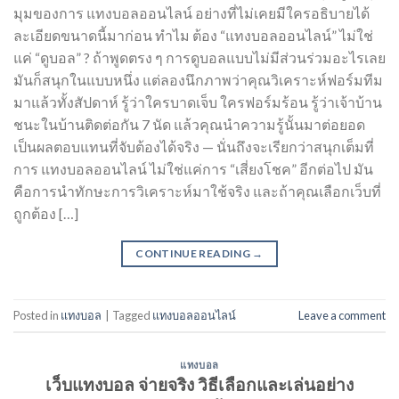
มุมของการ แทงบอลออนไลน์ อย่างที่ไม่เคยมีใครอธิบายได้
ละเอียดขนาดนี้มาก่อน ทำไม ต้อง “แทงบอลออนไลน์” ไม่ใช่
แค่ “ดูบอล” ? ถ้าพูดตรง ๆ การดูบอลแบบไม่มีส่วนร่วมอะไรเลย
มันก็สนุกในแบบหนึ่ง แต่ลองนึกภาพว่าคุณวิเคราะห์ฟอร์มทีม
มาแล้วทั้งสัปดาห์ รู้ว่าใครบาดเจ็บ ใครฟอร์มร้อน รู้ว่าเจ้าบ้าน
ชนะในบ้านติดต่อกัน 7 นัด แล้วคุณนำความรู้นั้นมาต่อยอด
เป็นผลตอบแทนที่จับต้องได้จริง — นั่นถึงจะเรียกว่าสนุกเต็มที่
การ แทงบอลออนไลน์ ไม่ใช่แค่การ “เสี่ยงโชค” อีกต่อไป มัน
คือการนำทักษะการวิเคราะห์มาใช้จริง และถ้าคุณเลือกเว็บที่
ถูกต้อง […]
CONTINUE READING
→
Posted in
แทงบอล
|
Tagged
แทงบอลออนไลน์
Leave a comment
แทงบอล
เว็บแทงบอล จ่ายจริง วิธีเลือกและเล่นอย่าง