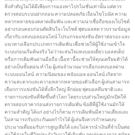
สิ่งสำคัญไม่ได้มีเพียงการมองหาโปรโมชั่นเท่านั้น แต่ควร
ตรวจสอบระบบฝากถอน ความปลอดภัย เงื่อนไขโบนัส ความ
หลากหลายของตลาดเดิมพัน และความน่าเชื่อถือของเว็บไซต์
อย่างรอบคอบก่อนตัดสินใจ เว็บไซต์ ฟุตบอลสด รวบรวมข้อมูล
เกี่ยวกับ แทงบอลออนไลน์ โปรแกรมแข่งขัน อัตราต่อรอง และ
แนวทางเลือกประเภทการเดิมพัน เพื่อช่วยให้ผู้ใช้งานเข้าใจ
ระบบก่อนเริ่มต้นจริง ไม่ว่าจะสนใจแทงบอลเดี่ยว บอลสเต็ป
หรือการเดิมพันผ่านมือถือ เนื้อหานี้จะช่วยให้คุณเตรียมตัวได้
อย่างเป็นขั้นตอน ทำไม ผู้เล่นจำนวนมากเลือกแทงบอลผ่าน
ระบบออนไลน์ ความนิยมของ พนันบอล ออนไลน์ เกิดจาก
ความสะดวกและความหลากหลายของตัวเลือก ผู้เล่นสามารถ
เลือกการแข่งขันได้ทั้งลีกใหญ่ ลีกย่อย ฟุตบอลทีมชาติ และ
รายการแข่งขันที่จัดขึ้นทั่วโลก โดยระบบส่วนใหญ่มักเปิดให้
ตรวจสอบราคาก่อนส่งรายการเดิมพัน ข้อดีที่ผู้ใช้งานมักให้
ความสำคัญ ได้แก่ อย่างไรก็ตาม การเดิมพันมีความเสี่ยงและ
ไม่สามารถรับประกันผลกำไรได้ ผู้เล่นจึงควรกำหนดงบ
ประมาณที่ยอมรับการสูญเสียได้ และไม่ควรนำเงินที่จำเป็นต่อ
ค่าใช้จ่ายในชีวิตประจำวันมาใช้เดิมพัน จุดเด่นของการ สมัคร