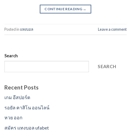
CONTINUE READING
→
Posted in
แทงบอล
Leave a comment
Search
SEARCH
Recent Posts
เกม อีสปอร์ต
รอยัล คาสิโน ออนไลน์
หวย ออก
สมัคร แทงบอล ufabet