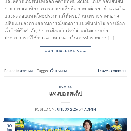
และตลาดเดิมพันให้เลือก ตลาดที่พบได้บ่อย ได้แก่ ก่อนยืนยัน
รายการ สมาชิกควรตรวจสอบชื่อทีม ราคาต่อรอง จำนวนเงิน
และผลตอบแทนโดยประมาณให้ครบถ้วน เพราะราคาอาจ
เปลี่ยนแปลงตามสถานการณ์ของการแข่งขัน ทำไม การเลือก
เว็บไซต์จึงสำคัญ ? การเลือกเว็บไซต์ส่งผลโดยตรงต่อ
ประสบการณ์ใช้งาน ความสะดวกในการทำรายการ […]
CONTINUE READING
→
Posted in
แทงบอล
|
Tagged
เว็บ แทงบอล
Leave a comment
แทงบอล
แทงบอลสเต็ป
POSTED ON
JUNE 30, 2026
BY
ADMIN
30
Jun