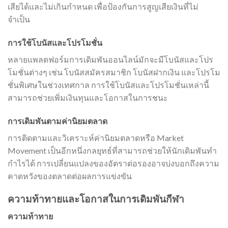
เสียได้และไม่เกินกำหนด เพื่อป้องกันการสูญเสียเงินที่ไม่
จำเป็น
การใช้โบนัสและโปรโมชั่น
หลายแพลตฟอร์มการเดิมพันออนไลน์มักจะมีโบนัสและโปร
โมชั่นต่างๆ เช่น โบนัสสมัครสมาชิก โบนัสฝากเงิน และโปรโม
ชั่นพิเศษในช่วงเทศกาล การใช้โบนัสและโปรโมชั่นเหล่านี้
สามารถช่วยเพิ่มเงินทุนและโอกาสในการชนะ
การเดิมพันตามค่านิยมตลาด
การติดตามและวิเคราะห์ค่านิยมตลาดหรือ Market
Movement เป็นอีกหนึ่งกลยุทธ์ที่สามารถช่วยให้นักเดิมพันทำ
กำไรได้ การเปลี่ยนแปลงของอัตราต่อรองอาจบ่งบอกถึงความ
คาดหวังของตลาดต่อผลการแข่งขัน
ความท้าทายและโอกาสในการเดิมพันกีฬา
ความท้าทาย