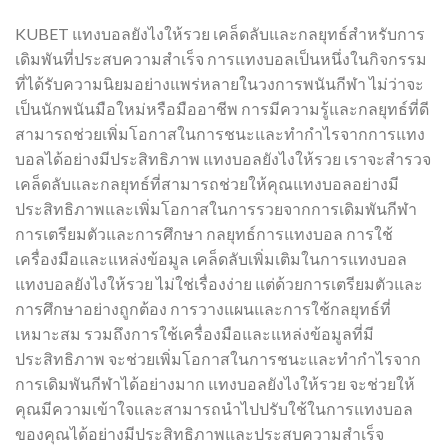
KUBET แทงบอลยังไงให้รวย เคล็ดลับและกลยุทธ์สำหรับการ
เดิมพันที่ประสบความสำเร็จ การแทงบอลเป็นหนึ่งในกิจกรรม
ที่ได้รับความนิยมอย่างแพร่หลายในวงการพนันกีฬา ไม่ว่าจะ
เป็นนักพนันมือใหม่หรือมืออาชีพ การมีความรู้และกลยุทธ์ที่ดี
สามารถช่วยเพิ่มโอกาสในการชนะและทำกำไรจากการแทง
บอลได้อย่างมีประสิทธิภาพ แทงบอลยังไงให้รวย เราจะสำรวจ
เคล็ดลับและกลยุทธ์ที่สามารถช่วยให้คุณแทงบอลอย่างมี
ประสิทธิภาพและเพิ่มโอกาสในการรวยจากการเดิมพันกีฬา
การเตรียมตัวและการศึกษา กลยุทธ์การแทงบอล การใช้
เครื่องมือและแหล่งข้อมูล เคล็ดลับเพิ่มเติมในการแทงบอล
แทงบอลยังไงให้รวย ไม่ใช่เรื่องง่าย แต่ด้วยการเตรียมตัวและ
การศึกษาอย่างถูกต้อง การวางแผนและการใช้กลยุทธ์ที่
เหมาะสม รวมถึงการใช้เครื่องมือและแหล่งข้อมูลที่มี
ประสิทธิภาพ จะช่วยเพิ่มโอกาสในการชนะและทำกำไรจาก
การเดิมพันกีฬาได้อย่างมาก แทงบอลยังไงให้รวย จะช่วยให้
คุณมีความเข้าใจและสามารถนำไปปรับใช้ในการแทงบอล
ของคุณได้อย่างมีประสิทธิภาพและประสบความสำเร็จ