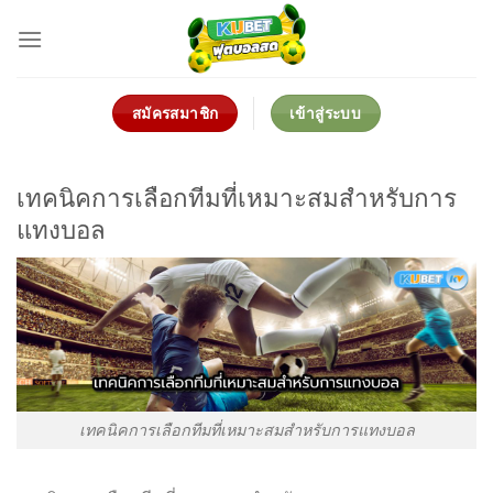
Skip
to
content
สมัครสมาชิก
เข้าสู่ระบบ
เทคนิคการเลือกทีมที่เหมาะสมสำหรับการ
แทงบอล
เทคนิคการเลือกทีมที่เหมาะสมสำหรับการแทงบอล