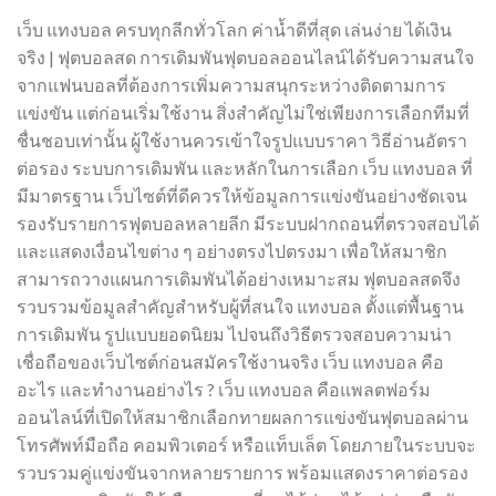
เว็บ แทงบอล ครบทุกลีกทั่วโลก ค่าน้ำดีที่สุด เล่นง่าย ได้เงิน
จริง | ฟุตบอลสด การเดิมพันฟุตบอลออนไลน์ได้รับความสนใจ
จากแฟนบอลที่ต้องการเพิ่มความสนุกระหว่างติดตามการ
แข่งขัน แต่ก่อนเริ่มใช้งาน สิ่งสำคัญไม่ใช่เพียงการเลือกทีมที่
ชื่นชอบเท่านั้น ผู้ใช้งานควรเข้าใจรูปแบบราคา วิธีอ่านอัตรา
ต่อรอง ระบบการเดิมพัน และหลักในการเลือก เว็บ แทงบอล ที่
มีมาตรฐาน เว็บไซต์ที่ดีควรให้ข้อมูลการแข่งขันอย่างชัดเจน
รองรับรายการฟุตบอลหลายลีก มีระบบฝากถอนที่ตรวจสอบได้
และแสดงเงื่อนไขต่าง ๆ อย่างตรงไปตรงมา เพื่อให้สมาชิก
สามารถวางแผนการเดิมพันได้อย่างเหมาะสม ฟุตบอลสดจึง
รวบรวมข้อมูลสำคัญสำหรับผู้ที่สนใจ แทงบอล ตั้งแต่พื้นฐาน
การเดิมพัน รูปแบบยอดนิยม ไปจนถึงวิธีตรวจสอบความน่า
เชื่อถือของเว็บไซต์ก่อนสมัครใช้งานจริง เว็บ แทงบอล คือ
อะไร และทำงานอย่างไร ? เว็บ แทงบอล คือแพลตฟอร์ม
ออนไลน์ที่เปิดให้สมาชิกเลือกทายผลการแข่งขันฟุตบอลผ่าน
โทรศัพท์มือถือ คอมพิวเตอร์ หรือแท็บเล็ต โดยภายในระบบจะ
รวบรวมคู่แข่งขันจากหลายรายการ พร้อมแสดงราคาต่อรอง