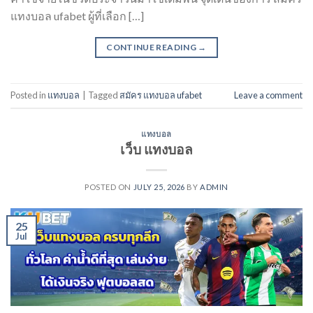
แทงบอล ufabet ผู้ที่เลือก […]
CONTINUE READING
→
Posted in
แทงบอล
|
Tagged
สมัคร แทงบอล ufabet
Leave a comment
แทงบอล
เว็บ แทงบอล
POSTED ON
JULY 25, 2026
BY
ADMIN
25
Jul