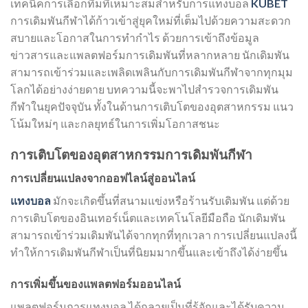
เทคนิคการเลือกทีมที่เหมาะสมสำหรับการแทงบอล
KUBET
การเดิมพันกีฬาได้ก้าวเข้าสู่ยุคใหม่ที่เต็มไปด้วยความสะดวก
สบายและโอกาสในการทำกำไร ด้วยการเข้าถึงข้อมูล
ข่าวสารและแพลตฟอร์มการเดิมพันที่หลากหลาย นักเดิมพัน
สามารถเข้าร่วมและเพลิดเพลินกับการเดิมพันกีฬาจากทุกมุม
โลกได้อย่างง่ายดาย บทความนี้จะพาไปสำรวจการเดิมพัน
กีฬาในยุคปัจจุบัน ทั้งในด้านการเติบโตของอุตสาหกรรม แนว
โน้มใหม่ๆ และกลยุทธ์ในการเพิ่มโอกาสชนะ
การเติบโตของอุตสาหกรรมการเดิมพันกีฬา
การเปลี่ยนแปลงจากออฟไลน์สู่ออนไลน์
แทงบอล
มักจะเกิดขึ้นที่สนามแข่งหรือร้านรับเดิมพัน แต่ด้วย
การเติบโตของอินเทอร์เน็ตและเทคโนโลยีมือถือ นักเดิมพัน
สามารถเข้าร่วมเดิมพันได้จากทุกที่ทุกเวลา การเปลี่ยนแปลงนี้
ทำให้การเดิมพันกีฬาเป็นที่นิยมมากขึ้นและเข้าถึงได้ง่ายขึ้น
การเพิ่มขึ้นของแพลตฟอร์มออนไลน์
แพลตฟอร์มการแทงบอล ได้กลายเป็นที่รู้จักและได้รับความ