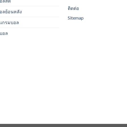
อลสด
ติดต่อ
อลย้อนหลัง
Sitemap
แกรมบอล
บอล