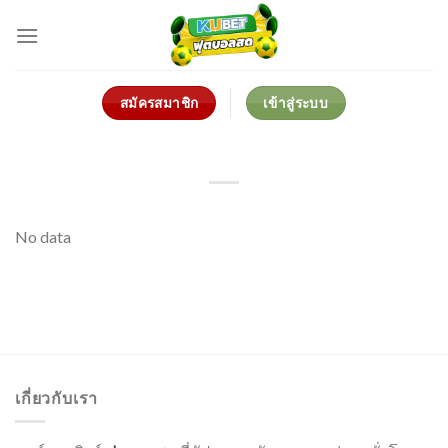
Skip
to
content
สมัครสมาชิก
เข้าสู่ระบบ
No data
เกี่ยวกับเรา