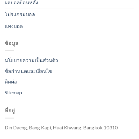
ผลบอลย้อนหลัง
โปรแกรมบอล
แทงบอล
ข้อมูล
นโยบายความเป็นส่วนตัว
ข้อกำหนดและเงื่อนไข
ติดต่อ
Sitemap
ที่อยู่
Din Daeng, Bang Kapi, Huai Khwang, Bangkok 10310