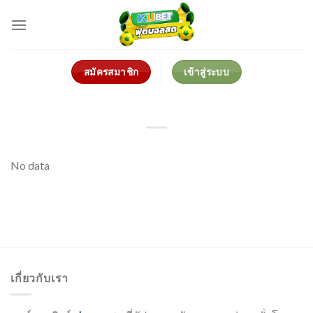
Skip
to
content
สมัครสมาชิก
เข้าสู่ระบบ
No data
เกี่ยวกับเรา