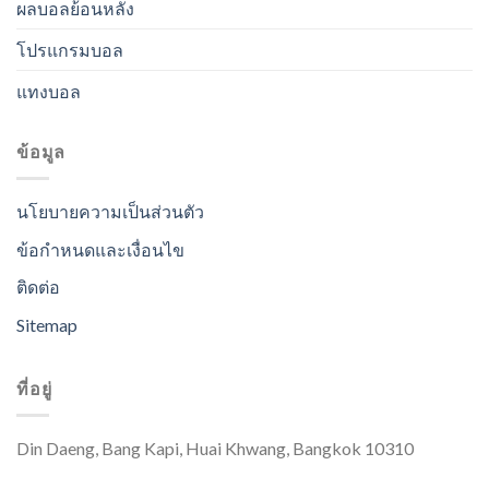
ผลบอลย้อนหลัง
โปรแกรมบอล
แทงบอล
ข้อมูล
นโยบายความเป็นส่วนตัว
ข้อกำหนดและเงื่อนไข
ติดต่อ
Sitemap
ที่อยู่
Din Daeng, Bang Kapi, Huai Khwang, Bangkok 10310