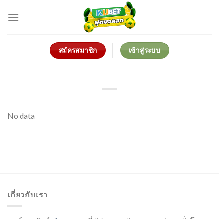
Skip
to
content
สมัครสมาชิก
เข้าสู่ระบบ
No data
เกี่ยวกับเรา