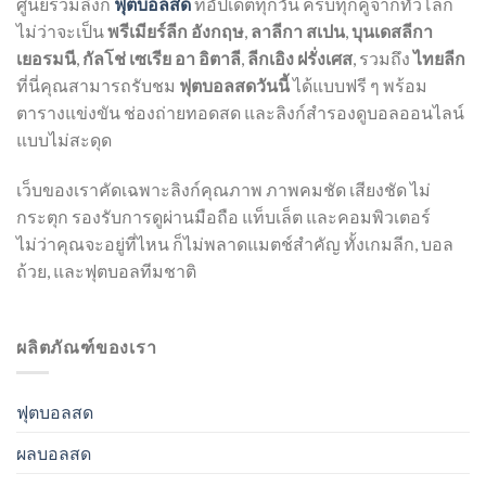
ศูนย์รวมลิงก์
ฟุตบอลสด
ที่อัปเดตทุกวัน ครบทุกคู่จากทั่วโลก
ไม่ว่าจะเป็น
พรีเมียร์ลีก อังกฤษ
,
ลาลีกา สเปน
,
บุนเดสลีกา
เยอรมนี
,
กัลโช่ เซเรีย อา อิตาลี
,
ลีกเอิง ฝรั่งเศส
, รวมถึง
ไทยลีก
ที่นี่คุณสามารถรับชม
ฟุตบอลสดวันนี้
ได้แบบฟรี ๆ พร้อม
ตารางแข่งขัน ช่องถ่ายทอดสด และลิงก์สำรองดูบอลออนไลน์
แบบไม่สะดุด
เว็บของเราคัดเฉพาะลิงก์คุณภาพ ภาพคมชัด เสียงชัด ไม่
กระตุก รองรับการดูผ่านมือถือ แท็บเล็ต และคอมพิวเตอร์
ไม่ว่าคุณจะอยู่ที่ไหน ก็ไม่พลาดแมตช์สำคัญ ทั้งเกมลีก, บอล
ถ้วย, และฟุตบอลทีมชาติ
ผลิตภัณฑ์ของเรา
ฟุตบอลสด
ผลบอลสด