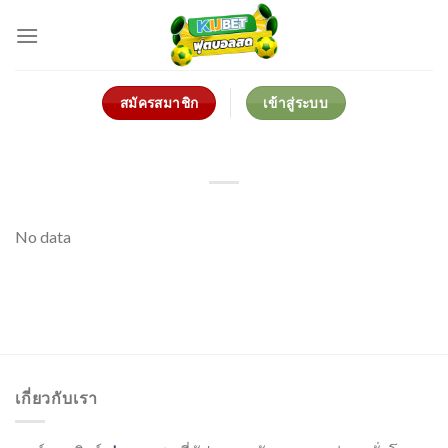
Skip
to
content
สมัครสมาชิก
เข้าสู่ระบบ
No data
เกี่ยวกับเรา