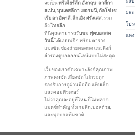
ผลบ
จะเป็น
พรีเมียร์ลีก อังกฤษ
,
ลาลีกา
สเปน
,
บุนเดสลีกา เยอรมนี
,
กัลโช่ เซ
ผลบ
เรีย อา อิตาลี
,
ลีกเอิง ฝรั่งเศส
, รวม
โปร
ถึง
ไทยลีก
ที่นี่คุณสามารถรับชม
ฟุตบอลสด
แทง
วันนี้
ได้แบบฟรี ๆ พร้อมตาราง
แข่งขัน ช่องถ่ายทอดสด และลิงก์
สำรองดูบอลออนไลน์แบบไม่สะดุด
เว็บของเราคัดเฉพาะลิงก์คุณภาพ
ภาพคมชัด เสียงชัด ไม่กระตุก
รองรับการดูผ่านมือถือ แท็บเล็ต
และคอมพิวเตอร์
ไม่ว่าคุณจะอยู่ที่ไหน ก็ไม่พลาด
แมตช์สำคัญ ทั้งเกมลีก, บอลถ้วย,
และฟุตบอลทีมชาติ