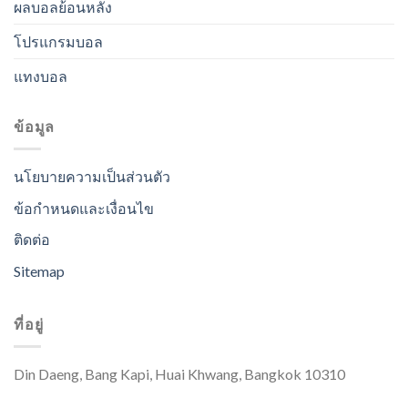
ผลบอลย้อนหลัง
โปรแกรมบอล
แทงบอล
ข้อมูล
นโยบายความเป็นส่วนตัว
ข้อกำหนดและเงื่อนไข
ติดต่อ
Sitemap
ที่อยู่
Din Daeng, Bang Kapi, Huai Khwang, Bangkok 10310