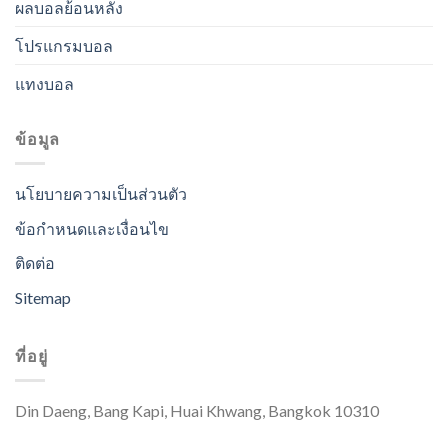
ผลบอลย้อนหลัง
โปรแกรมบอล
แทงบอล
ข้อมูล
นโยบายความเป็นส่วนตัว
ข้อกำหนดและเงื่อนไข
ติดต่อ
Sitemap
ที่อยู่
Din Daeng, Bang Kapi, Huai Khwang, Bangkok 10310