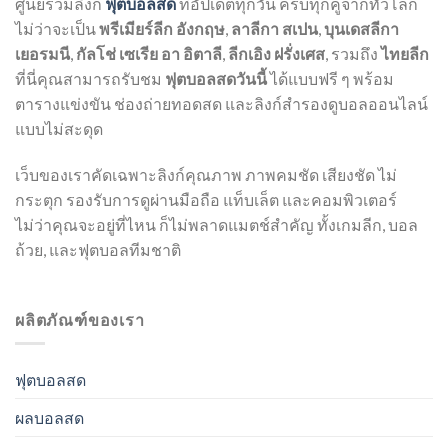
ศูนย์รวมลิงก์
ฟุตบอลสด
ที่อัปเดตทุกวัน ครบทุกคู่จากทั่วโลก
ไม่ว่าจะเป็น
พรีเมียร์ลีก อังกฤษ
,
ลาลีกา สเปน
,
บุนเดสลีกา
เยอรมนี
,
กัลโช่ เซเรีย อา อิตาลี
,
ลีกเอิง ฝรั่งเศส
, รวมถึง
ไทยลีก
ที่นี่คุณสามารถรับชม
ฟุตบอลสดวันนี้
ได้แบบฟรี ๆ พร้อม
ตารางแข่งขัน ช่องถ่ายทอดสด และลิงก์สำรองดูบอลออนไลน์
แบบไม่สะดุด
เว็บของเราคัดเฉพาะลิงก์คุณภาพ ภาพคมชัด เสียงชัด ไม่
กระตุก รองรับการดูผ่านมือถือ แท็บเล็ต และคอมพิวเตอร์
ไม่ว่าคุณจะอยู่ที่ไหน ก็ไม่พลาดแมตช์สำคัญ ทั้งเกมลีก, บอล
ถ้วย, และฟุตบอลทีมชาติ
ผลิตภัณฑ์ของเรา
ฟุตบอลสด
ผลบอลสด