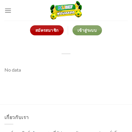
Skip
to
content
สมัครสมาชิก
เข้าสู่ระบบ
No data
เกี่ยวกับเรา