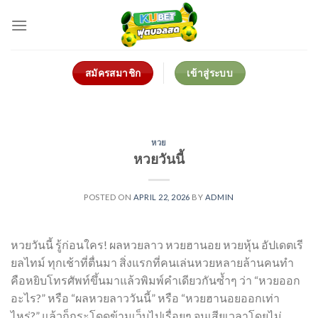
Skip
to
content
สมัครสมาชิก
เข้าสู่ระบบ
หวย
หวยวันนี้
POSTED ON
APRIL 22, 2026
BY
ADMIN
หวยวันนี้ รู้ก่อนใคร! ผลหวยลาว หวยฮานอย หวยหุ้น อัปเดตเรี
ยลไทม์ ทุกเช้าที่ตื่นมา สิ่งแรกที่คนเล่นหวยหลายล้านคนทำ
คือหยิบโทรศัพท์ขึ้นมาแล้วพิมพ์คำเดียวกันซ้ำๆ ว่า “หวยออก
อะไร?” หรือ “ผลหวยลาววันนี้” หรือ “หวยฮานอยออกเท่า
ไหร่?” แล้วก็กระโดดข้ามเว็บไปเรื่อยๆ จนเสียเวลาโดยไม่