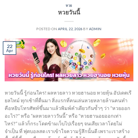
หวย
หวยวันนี้
POSTED ON
APRIL 22, 2026
BY
ADMIN
22
Apr
หวยวันนี้ รู้ก่อนใคร! ผลหวยลาว หวยฮานอย หวยหุ้น อัปเดตเรี
ยลไทม์ ทุกเช้าที่ตื่นมา สิ่งแรกที่คนเล่นหวยหลายล้านคนทำ
คือหยิบโทรศัพท์ขึ้นมาแล้วพิมพ์คำเดียวกันซ้ำๆ ว่า “หวยออก
อะไร?” หรือ “ผลหวยลาววันนี้” หรือ “หวยฮานอยออกเท่า
ไหร่?” แล้วก็กระโดดข้ามเว็บไปเรื่อยๆ จนเสียเวลาโดยไม่
จำเป็น ที่ ฟุตบอลสด เราเข้าใจความรู้สึกนั้นดี เพราะเราสร้าง