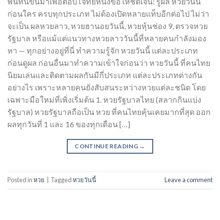
พื้นที่นี้ขึ้นมาเพื่อตอบโจทย์หนึ่งข้อให้ชัดเจน: รู้ผล หวยวันนี้
ก่อนใคร ครบทุกประเภท ไม่ต้องเปิดหลายแท็บอีกต่อไป ไม่ว่า
จะเป็น ผลหวยลาว, หวยฮานอยวันนี้, หวยหุ้นช่อง 9, ตรวจหวย
รัฐบาล หรือแม้แต่แนวทางหวยลาววันนี้ที่หลายคนกำลังมอง
หา — ทุกอย่างอยู่ที่นี่ ทำความรู้จัก หวยวันนี้ แต่ละประเภท
ก่อนดูผล ก่อนอื่นมาทำความเข้าใจก่อนว่า หวยวันนี้ ที่คนไทย
นิยมเล่นและติดตามผลกันมีกี่ประเภท แต่ละประเภทต่างกัน
อย่างไร เพราะหลายคนยังสับสนระหว่างหวยแต่ละชนิด โดย
เฉพาะมือใหม่ที่เพิ่งเริ่มต้น 1. หวยรัฐบาลไทย (สลากกินแบ่ง
รัฐบาล) หวยรัฐบาลถือเป็น หวย ที่คนไทยคุ้นเคยมากที่สุด ออก
ผลทุกวันที่ 1 และ 16 ของทุกเดือน […]
CONTINUE READING
→
Posted in
หวย
|
Tagged
หวยวันนี้
Leave a comment