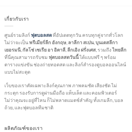
เกี่ยวกับเรา
ศูนย์รวมลิงก์
ฟุตบอลสด
ที่อัปเดตทุกวัน ครบทุกคู่จากทั่วโลก
ไม่ว่าจะเป็น
พรีเมียร์ลีก อังกฤษ
,
ลาลีกา สเปน
,
บุนเดสลีกา
เยอรมนี
,
กัลโช่ เซเรีย อา อิตาลี
,
ลีกเอิง ฝรั่งเศส
, รวมถึง
ไทยลีก
ที่นี่คุณสามารถรับชม
ฟุตบอลสดวันนี้
ได้แบบฟรี ๆ พร้อม
ตารางแข่งขัน ช่องถ่ายทอดสด และลิงก์สำรองดูบอลออนไลน์
แบบไม่สะดุด
เว็บของเราคัดเฉพาะลิงก์คุณภาพ ภาพคมชัด เสียงชัด ไม่
กระตุก รองรับการดูผ่านมือถือ แท็บเล็ต และคอมพิวเตอร์
ไม่ว่าคุณจะอยู่ที่ไหน ก็ไม่พลาดแมตช์สำคัญ ทั้งเกมลีก, บอล
ถ้วย, และฟุตบอลทีมชาติ
ผลิตภัณฑ์ของเรา