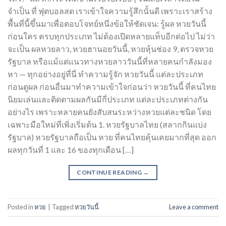
จำเป็น ที่ ฟุตบอลสด เราเข้าใจความรู้สึกนั้นดี เพราะเราสร้าง
พื้นที่นี้ขึ้นมาเพื่อตอบโจทย์หนึ่งข้อให้ชัดเจน: รู้ผล หวยวันนี้
ก่อนใคร ครบทุกประเภท ไม่ต้องเปิดหลายแท็บอีกต่อไป ไม่ว่า
จะเป็น ผลหวยลาว, หวยฮานอยวันนี้, หวยหุ้นช่อง 9, ตรวจหวย
รัฐบาล หรือแม้แต่แนวทางหวยลาววันนี้ที่หลายคนกำลังมอง
หา — ทุกอย่างอยู่ที่นี่ ทำความรู้จัก หวยวันนี้ แต่ละประเภท
ก่อนดูผล ก่อนอื่นมาทำความเข้าใจก่อนว่า หวยวันนี้ ที่คนไทย
นิยมเล่นและติดตามผลกันมีกี่ประเภท แต่ละประเภทต่างกัน
อย่างไร เพราะหลายคนยังสับสนระหว่างหวยแต่ละชนิด โดย
เฉพาะมือใหม่ที่เพิ่งเริ่มต้น 1. หวยรัฐบาลไทย (สลากกินแบ่ง
รัฐบาล) หวยรัฐบาลถือเป็น หวย ที่คนไทยคุ้นเคยมากที่สุด ออก
ผลทุกวันที่ 1 และ 16 ของทุกเดือน […]
CONTINUE READING
→
Posted in
หวย
|
Tagged
หวยวันนี้
Leave a comment